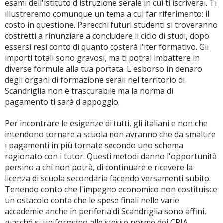
esami dell'istituto d'istruzione serale in cui ti iscriverai. Ti
illustreremo comunque un tema a cui far riferimento: il
costo in questione. Parecchi futuri studenti si troveranno
costretti a rinunziare a concludere il ciclo di studi, dopo
essersi resi conto di quanto costerà l'iter formativo. Gli
importi totali sono gravosi, ma ti potrai imbattere in
diverse formule alla tua portata. L'esborso in denaro
degli organi di formazione serali nel territorio di
Scandriglia non è trascurabile ma la norma di
pagamento ti sarà d'appoggio.
Per incontrare le esigenze di tutti, gli italiani e non che
intendono tornare a scuola non avranno che da smaltire
i pagamenti in più tornate secondo uno schema
ragionato con i tutor. Questi metodi danno l'opportunità
persino a chi non potrà, di continuare e ricevere la
licenza di scuola secondaria facendo versamenti subito.
Tenendo conto che l'impegno economico non costituisce
un ostacolo conta che le spese finali nelle varie
accademie anche in periferia di Scandriglia sono affini,
giacché si uniformano alle stesse norme dei CPIA.