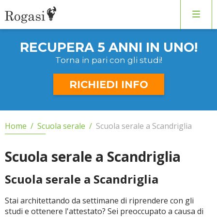
COMPILA IL FORM
SENZA IMPEGNO!
Verrai rincontattato al più presto
RECUPERA 5 ANNI
IN UNO!
Corso di inglese
Torna in pari
con gli studi!
Recupero anni
RICHIEDI INFO
Scuola serale
Home
/
Scuola serale
/
Scuola serale a Scandriglia
Scuole private
Scuola serale a Scandriglia
Scuola serale a Scandriglia
CERCA
Stai architettando da settimane di riprendere con gli
studi e ottenere l'attestato? Sei preoccupato a causa di